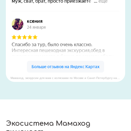
Мамаход, экскурсии для мам с колясками по Москве и Санкт-Петербургу на карте Красноярского края — Яндекс Карты
Экосистема Мамаход