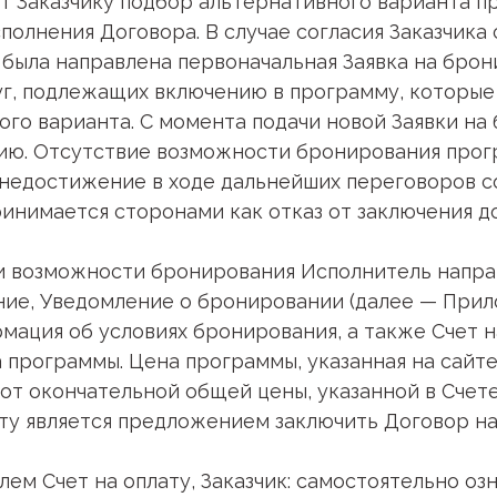
ет Заказчику подбор альтернативного варианта 
сполнения Договора. В случае согласия Заказчика
была направлена первоначальная Заявка на брон
уг, подлежащих включению в программу, которые
го варианта. С момента подачи новой Заявки на
нию. Отсутствие возможности бронирования про
 недостижение в ходе дальнейших переговоров 
ринимается сторонами как отказ от заключения до
ки возможности бронирования Исполнитель напра
ние, Уведомление о бронировании (далее — Прило
мация об условиях бронирования, а также Счет на
 программы. Цена программы, указанная на сайте
т окончательной общей цены, указанной в Счет
ту является предложением заключить Договор на 
елем Счет на оплату, Заказчик: самостоятельно о