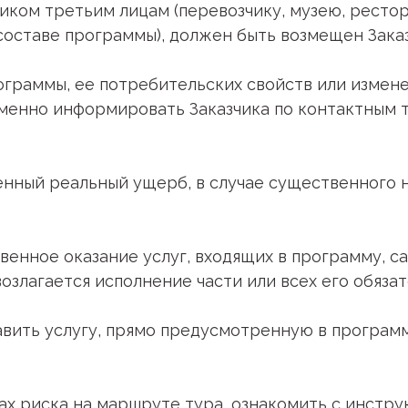
чиком третьим лицам (перевозчику, музею, рестор
оставе программы), должен быть возмещен Заказч
программы, ее потребительских свойств или измен
менно информировать Заказчика по контактным 
денный реальный ущерб, в случае существенного
ственное оказание услуг, входящих в программу, 
озлагается исполнение части или всех его обяза
тавить услугу, прямо предусмотренную в программ
рах риска на маршруте тура, ознакомить с инстр