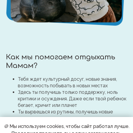
Как мы помогаем отдыхать
Мамам?
Тебя ждет культурный досуг, новые знания,
возможность побывать в новых местах
Здесь ты получишь только поддержку, ноль
критики и осуждения. Даже если твой ребенок
бегает, кричит или плачет
Ты вырвешься из рутины, получишь новые
впечатления, получишь глоток свежего
воздуха, ведь ты правда устала постоянно
🍪
Мы используем cookies, чтобы сайт работал лучше.
слушать, как коровка горовит МУУУ