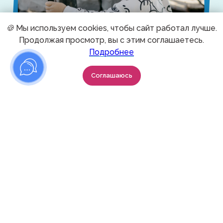
🍪
Мы используем cookies, чтобы сайт работал лучше.
Продолжая просмотр, вы с этим соглашаетесь.
Подробнее
Соглашаюсь
Как мы помогаем отдыхать
Мамам?
Тебя ждет культурный досуг, новые знания,
возможность побывать в новых местах
Здесь ты получишь только поддержку, ноль
критики и осуждения. Даже если твой ребенок
бегает, кричит или плачет