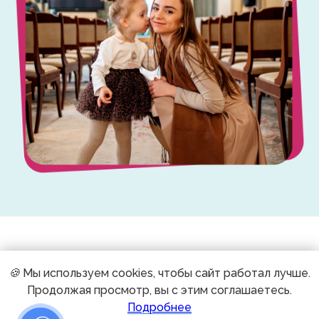
🍪
Мы используем cookies, чтобы сайт работал лучше.
Что говорят мамы о Мамаход
Продолжая просмотр, вы с этим соглашаетесь.
Каждый отзыв это личный опыт и живое
Подробнее
доказательство того, что Мамаход вдохновляет,