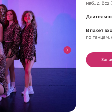
наб., д. 8с2
Длительно
В пакет вх
по танцам,
Запр