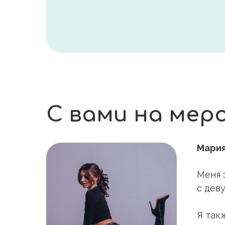
С вами на мер
Мария
Меня 
с дев
Я так