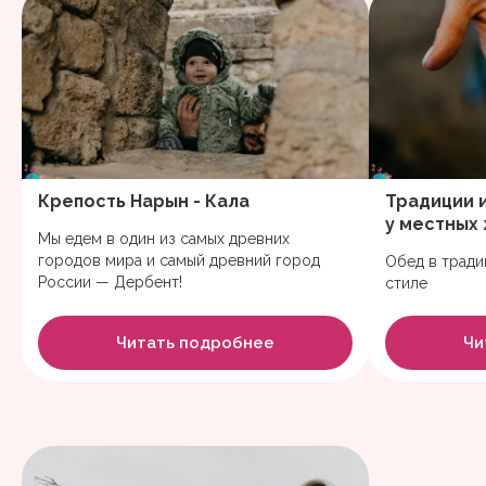
Крепость Нарын - Кала
Традиции и
у местных
Мы едем в один из самых древних
городов мира и самый древний город
Обед в трад
России — Дербент!
стиле
Читать подробнее
Чи