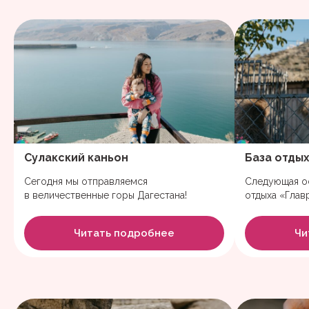
Сулакский каньон
База отдых
Сегодня мы отправляемся
Следующая о
в величественные горы Дагестана!
отдыха «Глав
Читать подробнее
Чи